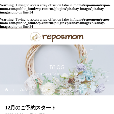
Warning
: Trying to access array offset on false in
/home/reposmom/repos-
mom.com/public_html/wp-content/plugins/pixabay-images/pixabay-
images.php
on line
34
Warning
: Trying to access array offset on false in
/home/reposmom/repos-
mom.com/public_html/wp-content/plugins/pixabay-images/pixabay-
images.php
on line
34
BLOG
サロンの様子&オーナーの日常
ブログ
ご案内
12月のご予約スタート
12月のご予約スタート