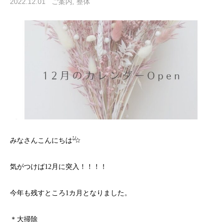
2022.12.01
ご案内
整体
みなさんこんにちは۬۬۬৺۬☆
気がつけば12月に突入！！！！
今年も残すところ1カ月となりました。
＊大掃除