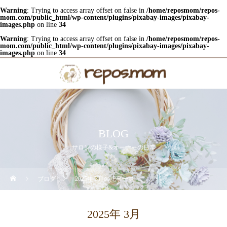
Warning
: Trying to access array offset on false in
/home/reposmom/repos-
mom.com/public_html/wp-content/plugins/pixabay-images/pixabay-
images.php
on line
34
Warning
: Trying to access array offset on false in
/home/reposmom/repos-
mom.com/public_html/wp-content/plugins/pixabay-images/pixabay-
images.php
on line
34
BLOG
サロンの様子&オーナーの日常
ブログ
2025年 3月の記事一覧
2025年 3月