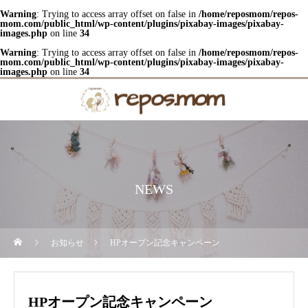
Warning
: Trying to access array offset on false in
/home/reposmom/repos-
mom.com/public_html/wp-content/plugins/pixabay-images/pixabay-
images.php
on line
34
Warning
: Trying to access array offset on false in
/home/reposmom/repos-
mom.com/public_html/wp-content/plugins/pixabay-images/pixabay-
images.php
on line
34
NEWS
お知らせ
HPオープン記念キャンペーン
HPオープン記念キャンペーン