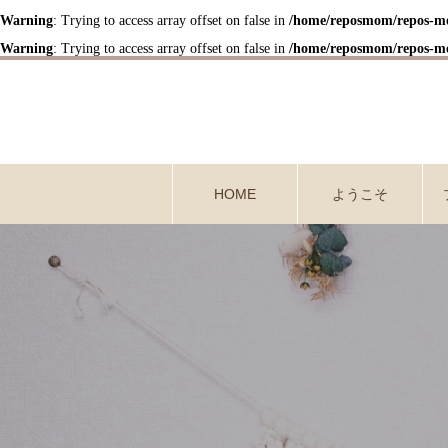
Warning
: Trying to access array offset on false in
/home/reposmom/repos-mo
Warning
: Trying to access array offset on false in
/home/reposmom/repos-mo
HOME
ようこそ