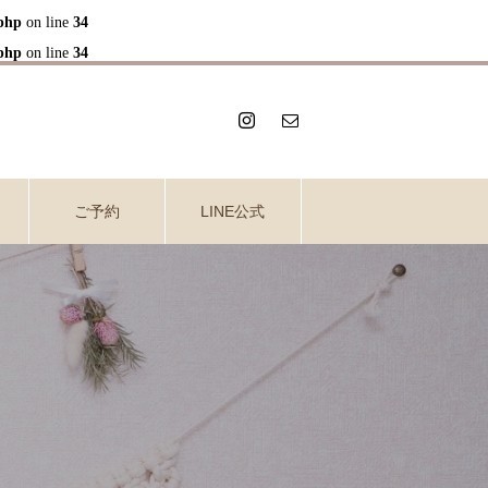
php
on line
34
php
on line
34
ご予約
LINE公式