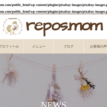
m.com/public_html/wp-content/plugins/pixabay-images/pixabay-images.
m.com/public_html/wp-content/plugins/pixabay-images/pixabay-images.
プロフィール
メニュー
ブログ
お客様の声
NEWS