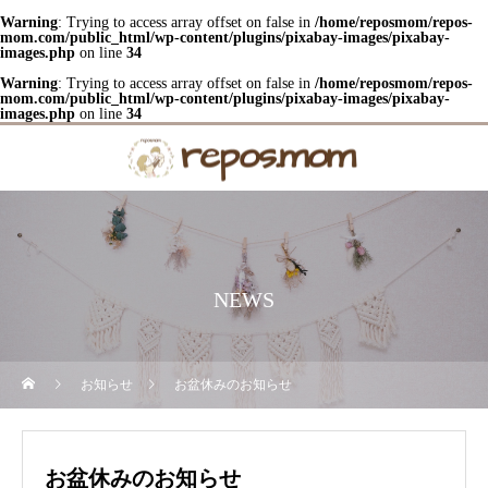
Warning
: Trying to access array offset on false in
/home/reposmom/repos-
mom.com/public_html/wp-content/plugins/pixabay-images/pixabay-
images.php
on line
34
Warning
: Trying to access array offset on false in
/home/reposmom/repos-
mom.com/public_html/wp-content/plugins/pixabay-images/pixabay-
images.php
on line
34
NEWS
お知らせ
お盆休みのお知らせ
お盆休みのお知らせ