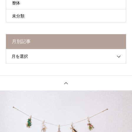
整体
未分類
月別記事
月を選択