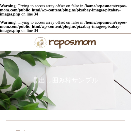
Warning
: Trying to access array offset on false in
/home/reposmom/repos-
mom.com/public_html/wp-content/plugins/pixabay-images/pixabay-
images.php
on line
34
Warning
: Trying to access array offset on false in
/home/reposmom/repos-
mom.com/public_html/wp-content/plugins/pixabay-images/pixabay-
images.php
on line
34
見出し囲み枠サンプル